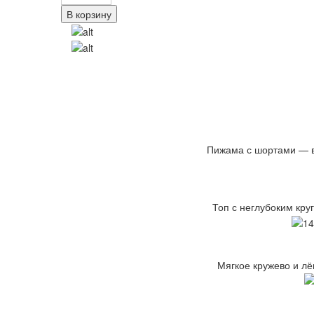
В корзину
Пижама с шортами — в
Топ с неглубоким кру
Мягкое кружево и лё