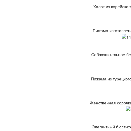
Халат из корейског
Пижама изготовлена
Соблазнительное бел
Пижама из турецкого
Женственная сорочка
Элегантный бюст-кор