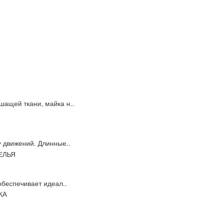
ащей ткани, майка н..
у движений. Длинные..
обеспечивает идеал..