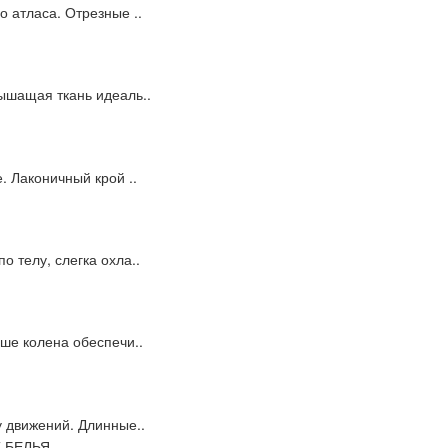
 атласа. Отрезные ..
ышащая ткань идеаль..
. Лаконичный крой ..
 телу, слегка охла..
ше колена обеспечи..
у движений. Длинные..