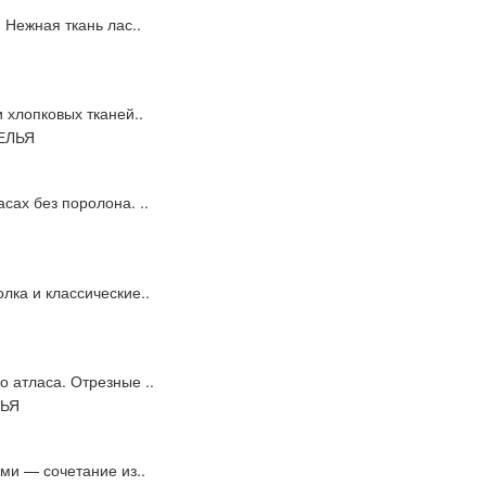
 Нежная ткань лас..
 хлопковых тканей..
сах без поролона. ..
лка и классические..
 атласа. Отрезные ..
ами — сочетание из..