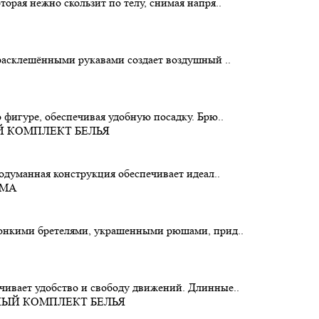
орая нежно скользит по телу, снимая напря..
 расклешёнными рукавами создает воздушный ..
 фигуре, обеспечивая удобную посадку. Брю..
родуманная конструкция обеспечивает идеал..
тонкими бретелями, украшенными рюшами, прид..
чивает удобство и свободу движений. Длинные..