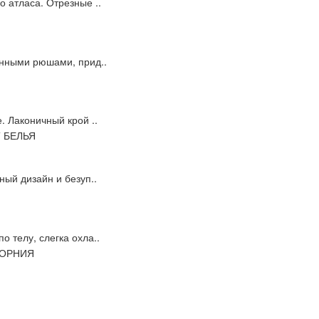
 атласа. Отрезные ..
енными рюшами, прид..
. Лаконичный крой ..
ный дизайн и безуп..
 телу, слегка охла..