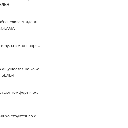
обеспечивает идеал..
телу, снимая напря..
о ощущается на коже..
етают комфорт и эл..
ягко струится по с..