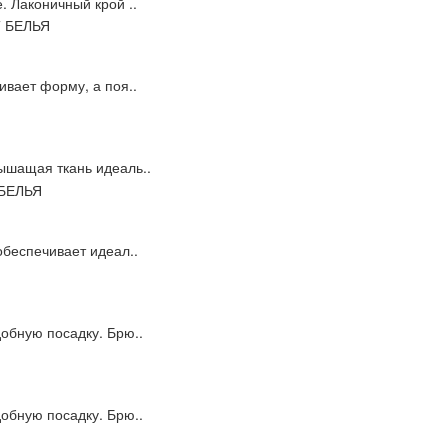
. Лаконичный крой ..
ивает форму, а поя..
ышащая ткань идеаль..
обеспечивает идеал..
обную посадку. Брю..
обную посадку. Брю..