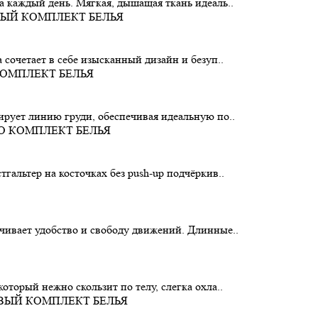
 каждый день. Мягкая, дышащая ткань идеаль..
сочетает в себе изысканный дизайн и безуп..
рует линию груди, обеспечивая идеальную по..
альтер на косточках без push-up подчёркив..
чивает удобство и свободу движений. Длинные..
торый нежно скользит по телу, слегка охла..