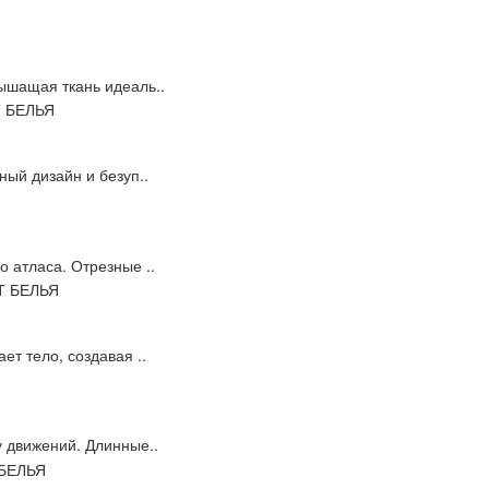
ышащая ткань идеаль..
ный дизайн и безуп..
 атласа. Отрезные ..
ет тело, создавая ..
у движений. Длинные..