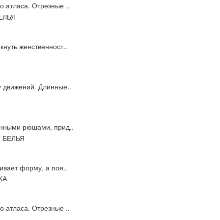
 атласа. Отрезные ..
кнуть женственност..
у движений. Длинные..
енными рюшами, прид..
ивает форму, а поя..
 атласа. Отрезные ..