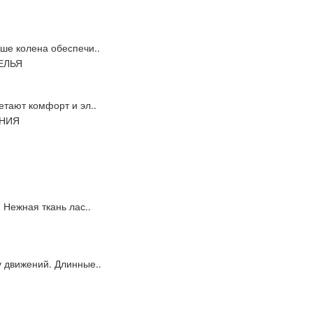
ше колена обеспечи..
етают комфорт и эл..
 Нежная ткань лас..
у движений. Длинные..