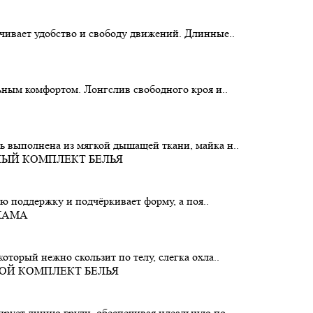
чивает удобство и свободу движений. Длинные..
ьным комфортом. Лонгслив свободного кроя и..
 выполнена из мягкой дышащей ткани, майка н..
ую поддержку и подчёркивает форму, а поя..
торый нежно скользит по телу, слегка охла..
рует линию груди, обеспечивая идеальную по..